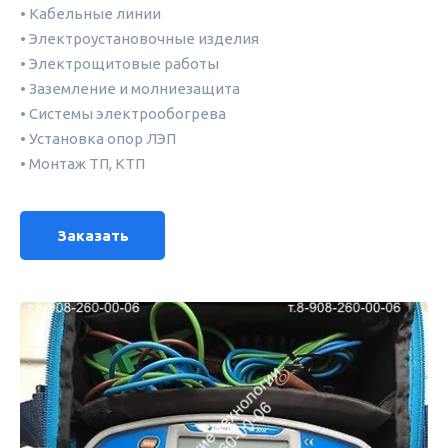
• Кабельные линии
• Электроустановочные изделия
• Электрощитовые работы
• Заземление и молниезащита
• Системы электрообогрева
• Установка опор ЛЭП
• Монтаж ТП, КТП
Заказать